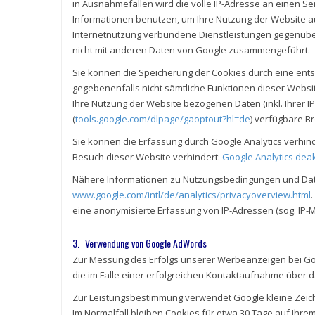
in Ausnahmefällen wird die volle IP-Adresse an einen Se
Informationen benutzen, um Ihre Nutzung der Website a
Internetnutzung verbundene Dienstleistungen gegenüber
nicht mit anderen Daten von Google zusammengeführt.
Sie können die Speicherung der Cookies durch eine entsp
gegebenenfalls nicht sämtliche Funktionen dieser Webs
Ihre Nutzung der Website bezogenen Daten (inkl. Ihrer 
(
tools.google.com/dlpage/gaoptout?hl=de
) verfügbare B
Sie können die Erfassung durch Google Analytics verhinde
Besuch dieser Website verhindert:
Google Analytics deak
Nähere Informationen zu Nutzungsbedingungen und Dat
www.google.com/intl/de/analytics/privacyoverview.html
eine anonymisierte Erfassung von IP-Adressen (sog. IP-M
3. Verwendung von Google AdWords
Zur Messung des Erfolgs unserer Werbeanzeigen bei Goog
die im Falle einer erfolgreichen Kontaktaufnahme über d
Zur Leistungsbestimmung verwendet Google kleine Zeiche
Im Normalfall bleiben Cookies für etwa 30 Tage auf Ih