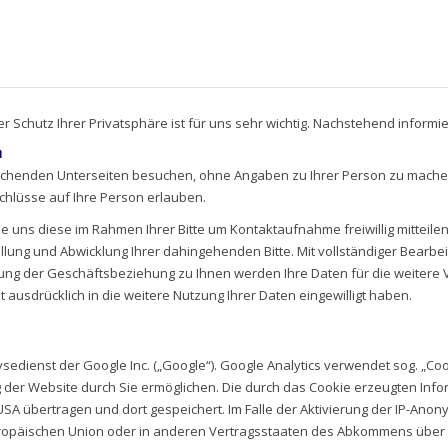
r Schutz Ihrer Privatsphäre ist für uns sehr wichtig. Nachstehend informi
n
chenden Unterseiten besuchen, ohne Angaben zu Ihrer Person zu machen. 
chlüsse auf Ihre Person erlauben.
ns diese im Rahmen Ihrer Bitte um Kontaktaufnahme freiwillig mitteilen.
llung und Abwicklung Ihrer dahingehenden Bitte. Mit vollständiger Bearbeitu
ng der Geschäftsbeziehung zu Ihnen werden Ihre Daten für die weitere 
t ausdrücklich in die weitere Nutzung Ihrer Daten eingewilligt haben.
edienst der Google Inc. („Google“). Google Analytics verwendet sog. „Coo
 der Website durch Sie ermöglichen. Die durch das Cookie erzeugten Inf
SA übertragen und dort gespeichert. Im Falle der Aktivierung der IP-Anony
uropäischen Union oder in anderen Vertragsstaaten des Abkommens über 