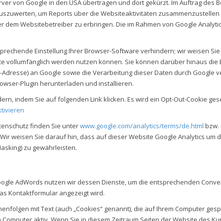
rver von Google in den USA übertragen und dort gekürzt. Im Auftrag des B
uszuwerten, um Reports über die Websiteaktivitäten zusammenzustellen
 dem Websitebetreiber zu erbringen. Die im Rahmen von Google Analytics
rechende Einstellung Ihrer Browser-Software verhindern; wir weisen Sie j
ite vollumfänglich werden nutzen können. Sie können darüber hinaus die
IP-Adresse) an Google sowie die Verarbeitung dieser Daten durch Google 
rowser-Plugin herunterladen und installieren.
rn, indem Sie auf folgenden Link klicken. Es wird ein Opt-Out-Cookie gese
tivieren
enschutz finden Sie unter
www.google.com/analytics/terms/de.html
bzw. 
. Wir weisen Sie darauf hin, dass auf dieser Website Google Analytics um 
asking) zu gewährleisten.
le AdWords nutzen wir dessen Dienste, um die entsprechenden Conversion
as Kontaktformular angezeigt wird.
nfolgen mit Text (auch „Cookies“ genannt), die auf Ihrem Computer gespe
rem Computer aktiv. Wenn Sie in diesem Zeitraum Seiten der Website des